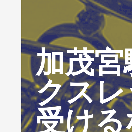
加茂宮
クスレ
受ける