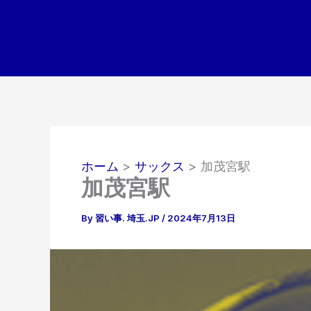
内
容
を
ス
キ
ッ
プ
ホーム
サックス
加茂宮駅
加茂宮駅
By
習い事. 埼玉.JP
/
2024年7月13日