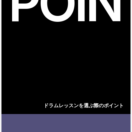
POIN
ドラムレッスンを選ぶ際のポイント