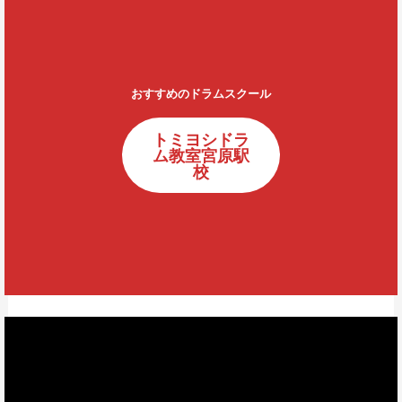
おすすめのドラムスクール
トミヨシドラ
ム教室宮原駅
校