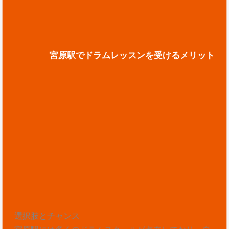
宮原駅でドラムレッスンを受けるメリット
選択肢とチャンス