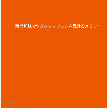
南浦和駅でウクレレレッスンを受けるメリット
選択肢とチャンス