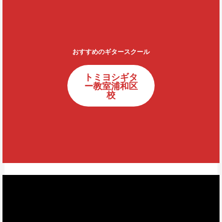
おすすめのギタースクール
トミヨシギタ
ー教室浦和区
校