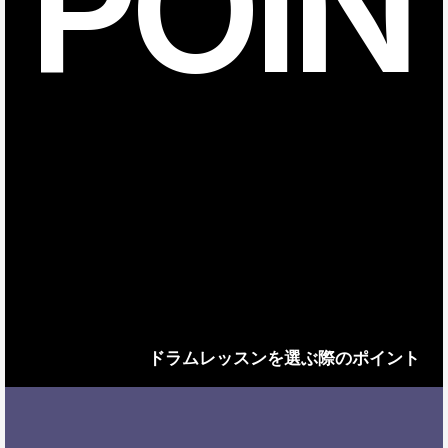
POIN
ドラムレッスンを選ぶ際のポイント