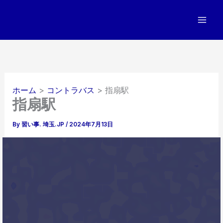
内
容
を
ス
キ
ッ
プ
ホーム
コントラバス
指扇駅
指扇駅
By
習い事. 埼玉.JP
/
2024年7月13日