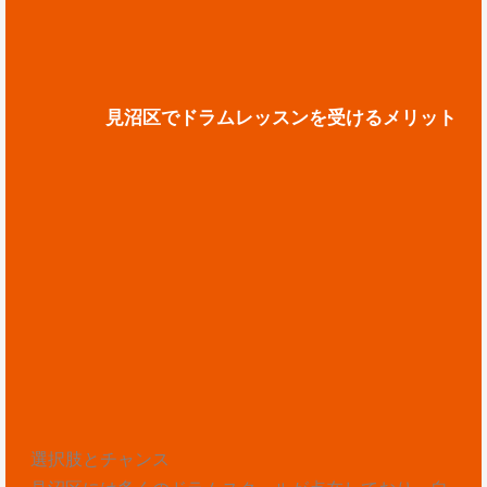
見沼区でドラムレッスンを受けるメリット
選択肢とチャンス