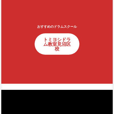
おすすめのドラムスクール
トミヨシドラ
ム教室見沼区
校