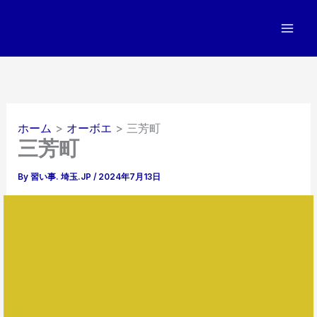
内
容
を
ス
キ
ッ
プ
ホーム
オーボエ
三芳町
三芳町
By
習い事. 埼玉.JP
/
2024年7月13日