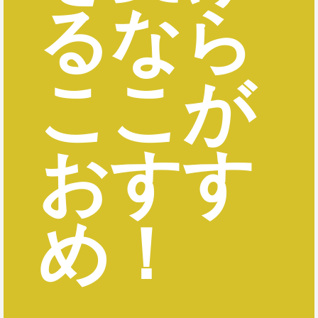
るなら
ここが
おすす
め！