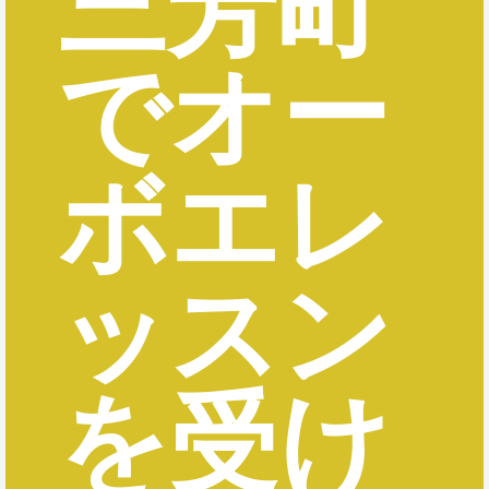
三芳町
でオー
ボエレ
ッスン
を受け