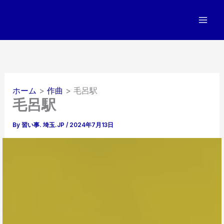
内
容
を
ス
キ
ッ
プ
ホーム
作曲
毛呂駅
毛呂駅
By
習い事. 埼玉.JP
/
2024年7月13日