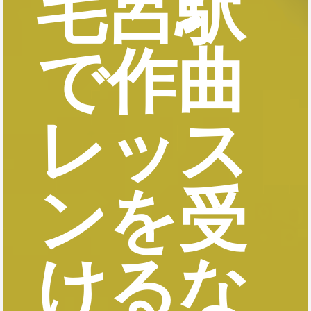
毛呂駅
で作曲
レッス
ンを受
けるな