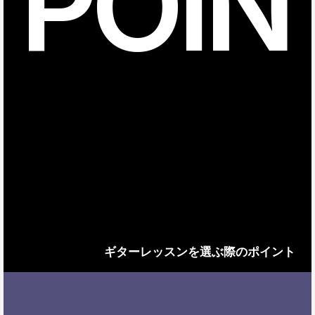
POIN
ギターレッスンを選ぶ際のポイント