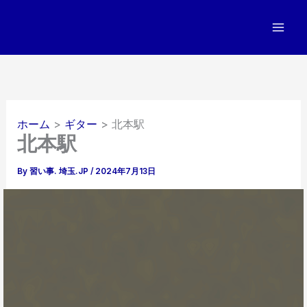
内
容
を
ス
キ
ッ
プ
ホーム
ギター
北本駅
北本駅
By
習い事. 埼玉.JP
/
2024年7月13日