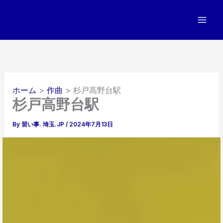
内
容
を
ス
キ
ッ
プ
ホーム
作曲
杉戸高野台駅
杉戸高野台駅
By
習い事. 埼玉.JP
/
2024年7月13日