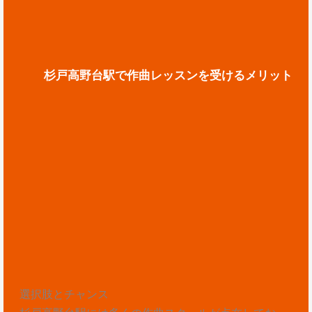
杉戸高野台駅で作曲レッスンを受けるメリット
選択肢とチャンス