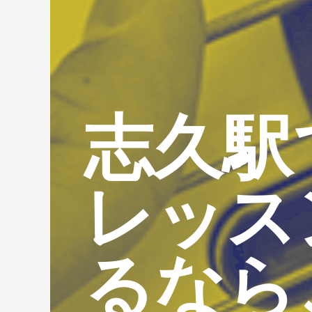
志久駅
レッス
るなら