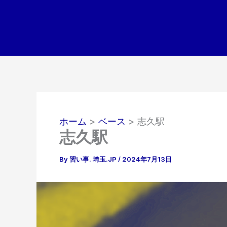
内
容
を
ス
キ
ッ
プ
ホーム
ベース
志久駅
志久駅
By
習い事. 埼玉.JP
/
2024年7月13日