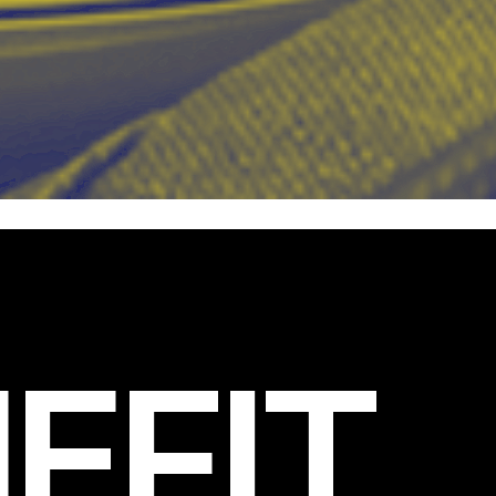
EFIT
.