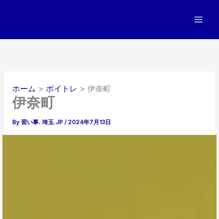
内
容
を
ス
キ
ッ
プ
ホーム
ボイトレ
伊奈町
伊奈町
By
習い事. 埼玉.JP
/
2024年7月13日