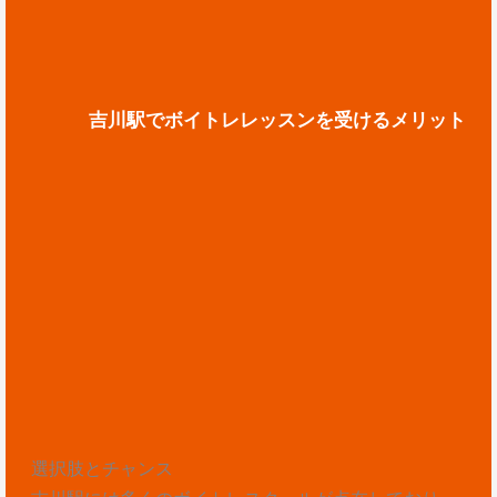
吉川駅でボイトレレッスンを受けるメリット
選択肢とチャンス