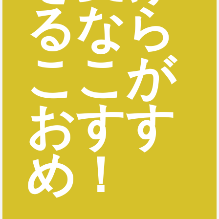
るなら
ここが
おすす
め！