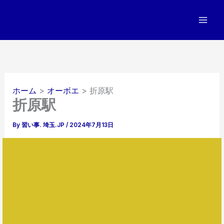
内
容
を
ス
キ
ッ
プ
ホーム
オーボエ
折原駅
折原駅
By
習い事. 埼玉.JP
/
2024年7月13日