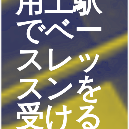
用土駅
でベー
スレッ
スンを
受ける