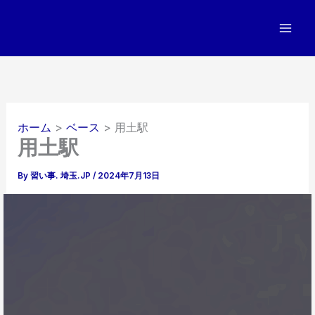
内
容
を
ス
キ
ッ
プ
ホーム
ベース
用土駅
用土駅
By
習い事. 埼玉.JP
/
2024年7月13日