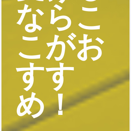
ならこ
こがお
すす
め！