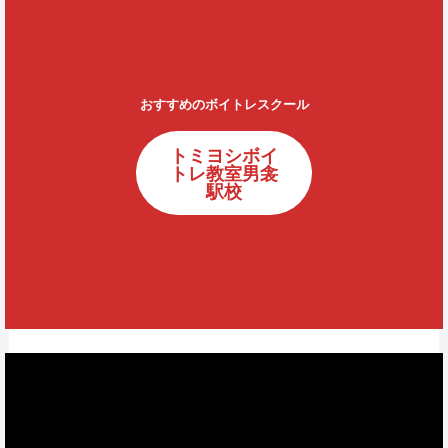
おすすめのボイトレスクール
トミヨシボイ
トレ教室男衾
駅校