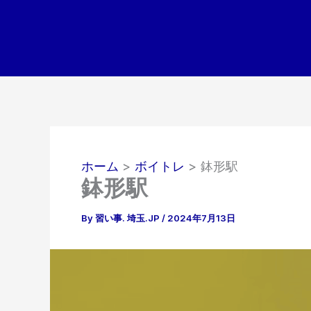
内
容
を
ス
キ
ッ
プ
ホーム
ボイトレ
鉢形駅
鉢形駅
By
習い事. 埼玉.JP
/
2024年7月13日