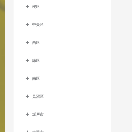
大宮公園駅のボイトレ教室
室
桜区
加茂宮駅のボイトレ教室
北大宮駅のボイトレ教室
桜区のボイトレ教室
南越谷駅のボイトレ教室
今羽駅のボイトレ教室
中央区
鉄道博物館駅のボイトレ教
西浦和駅のボイトレ教室
土呂駅のボイトレ教室
中央区のボイトレ教室
室
西区
日進駅のボイトレ教室
北与野駅のボイトレ教室
西区のボイトレ教室
東宮原駅のボイトレ教室
さいたま新都心駅のボイト
緑区
指扇駅のボイトレ教室
レ教室
宮原駅のボイトレ教室
緑区のボイトレ教室
西大宮駅のボイトレ教室
南与野駅のボイトレ教室
南区
吉野原駅のボイトレ教室
浦和美園駅のボイトレ教室
南区のボイトレ教室
与野本町駅のボイトレ教室
東浦和駅のボイトレ教室
見沼区
中浦和駅のボイトレ教室
見沼区のボイトレ教室
南浦和駅のボイトレ教室
坂戸市
大和田駅のボイトレ教室
武蔵浦和駅のボイトレ教室
坂戸市のボイトレ教室
七里駅のボイトレ教室