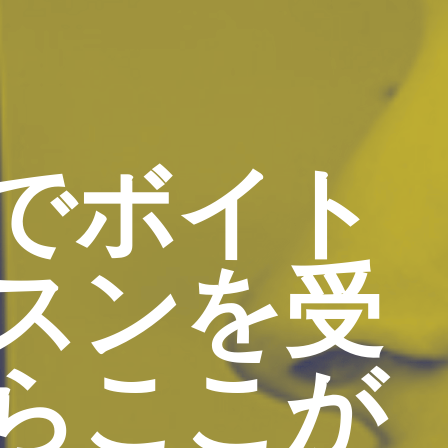
でボイト
スンを受
らここが