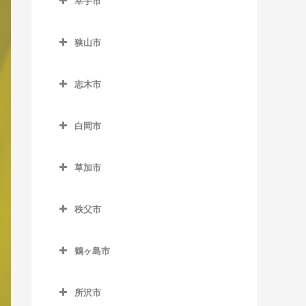
幸手市
北坂戸駅のボイトレ教室
東大宮駅のボイトレ教室
幸手市のボイトレ教室
坂戸駅のボイトレ教室
狭山市
幸手駅のボイトレ教室
西大家駅のボイトレ教室
狭山市のボイトレ教室
志木市
若葉駅のボイトレ教室
稲荷山公園駅のボイトレ教
志木市のボイトレ教室
室
白岡市
柳瀬川駅のボイトレ教室
入曽駅のボイトレ教室
白岡市のボイトレ教室
狭山市駅のボイトレ教室
草加市
白岡駅のボイトレ教室
草加市のボイトレ教室
新狭山駅のボイトレ教室
新白岡駅のボイトレ教室
秩父市
新田駅のボイトレ教室
秩父市のボイトレ教室
草加駅のボイトレ教室
鶴ヶ島市
浦山口駅のボイトレ教室
獨協大学前駅のボイトレ教
鶴ヶ島市のボイトレ教室
大野原駅のボイトレ教室
室
所沢市
一本松駅のボイトレ教室