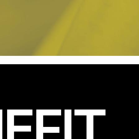
EFIT
.