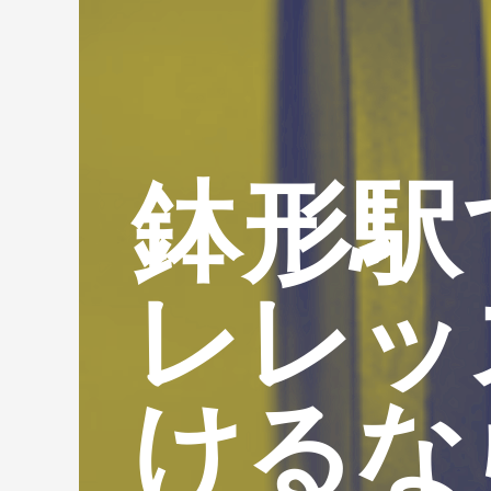
鉢形駅
レレッ
けるな