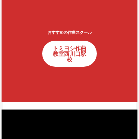
おすすめの作曲スクール
トミヨシ作曲
教室西川口駅
校