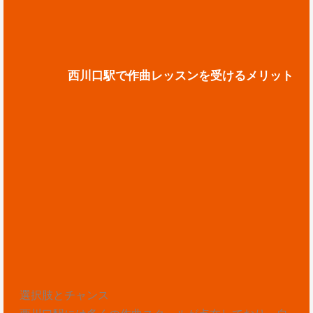
西川口駅で作曲レッスンを受けるメリット
選択肢とチャンス