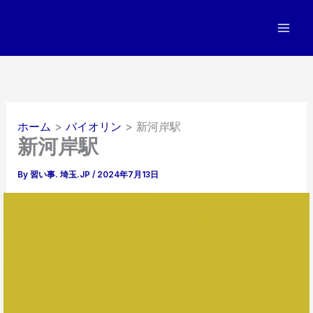
内
容
を
ス
キ
ッ
プ
ホーム
バイオリン
新河岸駅
新河岸駅
By
習い事. 埼玉.JP
/
2024年7月13日