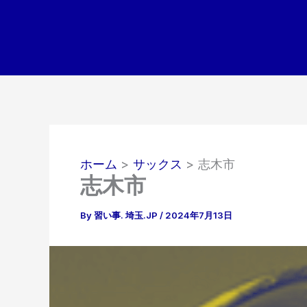
内
容
を
ス
キ
ッ
プ
ホーム
サックス
志木市
志木市
By
習い事. 埼玉.JP
/
2024年7月13日