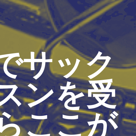
でサック
スンを受
らここが