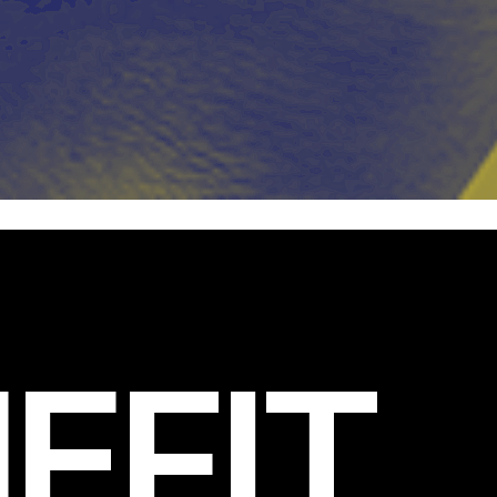
EFIT
.