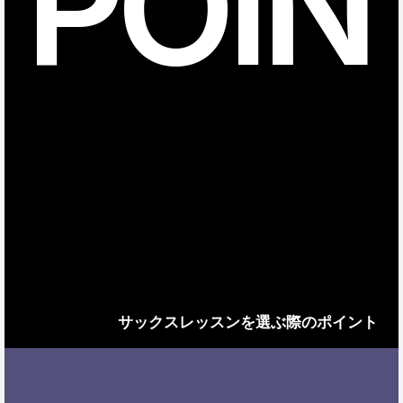
POIN
サックスレッスンを選ぶ際のポイント