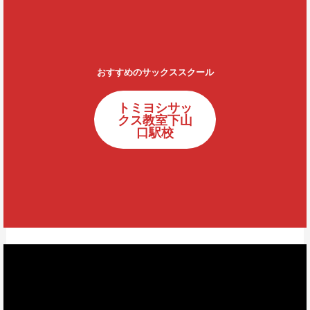
おすすめのサックススクール
トミヨシサッ
クス教室下山
口駅校