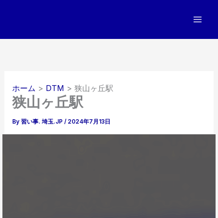
内
容
を
ス
キ
ッ
プ
ホーム
DTM
狭山ヶ丘駅
狭山ヶ丘駅
By
習い事. 埼玉.JP
/
2024年7月13日