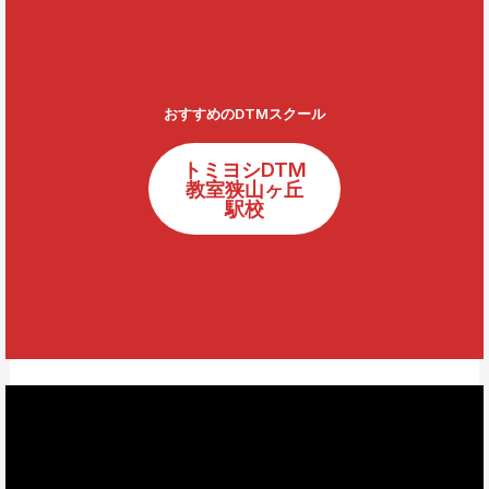
おすすめのDTMスクール
トミヨシDTM
教室狭山ヶ丘
駅校