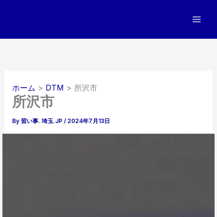
内
容
を
ス
キ
ッ
プ
ホーム
DTM
所沢市
所沢市
By
習い事. 埼玉.JP
/
2024年7月13日