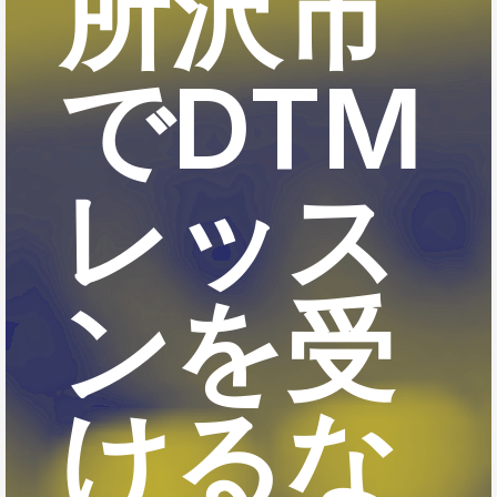
所沢市
でDTM
レッス
ンを受
けるな