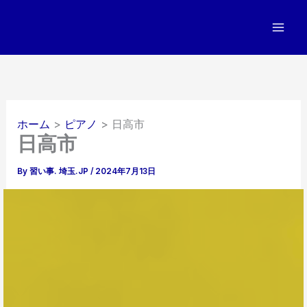
内
容
を
ス
キ
ッ
プ
ホーム
ピアノ
日高市
日高市
By
習い事. 埼玉.JP
/
2024年7月13日