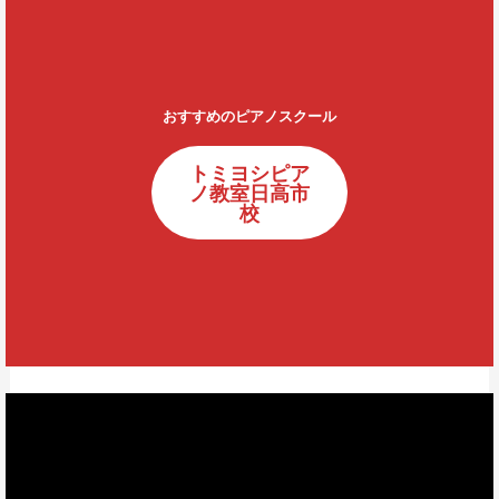
おすすめのピアノスクール
トミヨシピア
ノ教室日高市
校