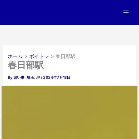
内
容
を
ス
キ
ッ
プ
ホーム
ボイトレ
春日部駅
春日部駅
By
習い事. 埼玉.JP
/
2024年7月13日