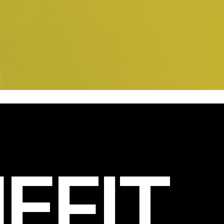
EFIT
.