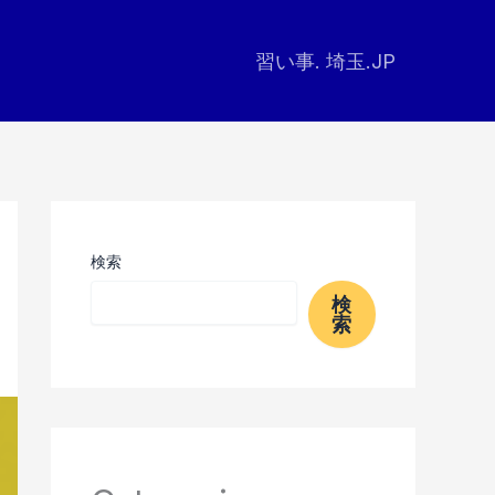
習い事. 埼玉.JP
検索
検
索