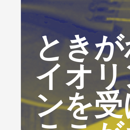
ときが
イオリ
ンを受