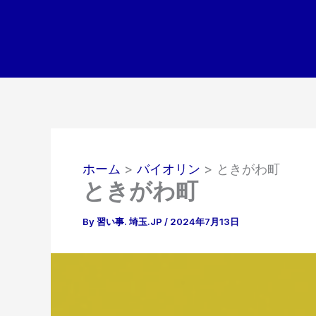
内
容
を
ス
キ
ッ
プ
ホーム
バイオリン
ときがわ町
ときがわ町
By
習い事. 埼玉.JP
/
2024年7月13日