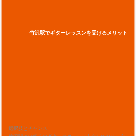
竹沢駅でギターレッスンを受けるメリット
選択肢とチャンス