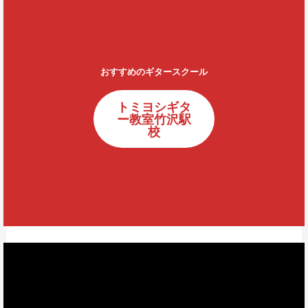
おすすめのギタースクール
トミヨシギタ
ー教室竹沢駅
校