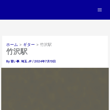
内
容
を
ス
キ
ッ
プ
ホーム
ギター
竹沢駅
竹沢駅
By
習い事. 埼玉.JP
/
2024年7月13日