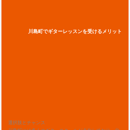
川島町でギターレッスンを受けるメリット
選択肢とチャンス