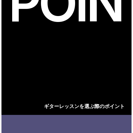
POIN
ギターレッスンを選ぶ際のポイント