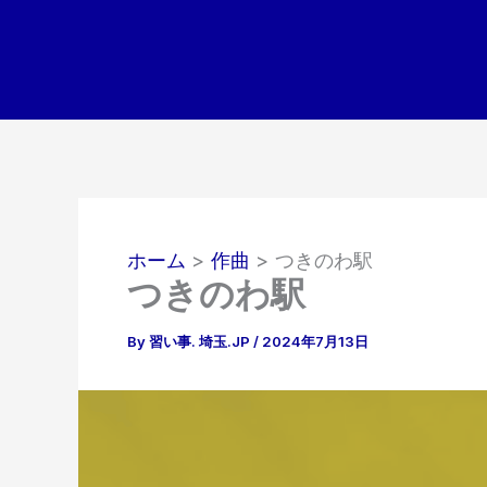
内
容
を
ス
キ
ッ
プ
ホーム
作曲
つきのわ駅
つきのわ駅
By
習い事. 埼玉.JP
/
2024年7月13日