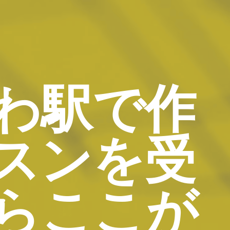
わ駅で作
スンを受
らここが