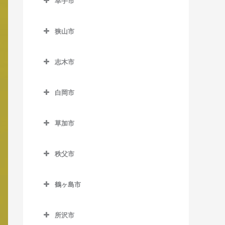
幸手市
北坂戸駅の作曲教室
東大宮駅の作曲教室
幸手市の作曲教室
坂戸駅の作曲教室
狭山市
幸手駅の作曲教室
西大家駅の作曲教室
狭山市の作曲教室
志木市
若葉駅の作曲教室
稲荷山公園駅の作曲教室
志木市の作曲教室
入曽駅の作曲教室
白岡市
柳瀬川駅の作曲教室
狭山市駅の作曲教室
白岡市の作曲教室
草加市
新狭山駅の作曲教室
白岡駅の作曲教室
草加市の作曲教室
新白岡駅の作曲教室
秩父市
新田駅の作曲教室
秩父市の作曲教室
草加駅の作曲教室
鶴ヶ島市
浦山口駅の作曲教室
獨協大学前駅の作曲教室
鶴ヶ島市の作曲教室
大野原駅の作曲教室
所沢市
谷塚駅の作曲教室
一本松駅の作曲教室