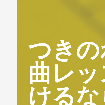
つきの
曲レッ
けるな