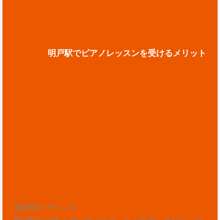
明戸駅でピアノレッスンを受けるメリット
選択肢とチャンス