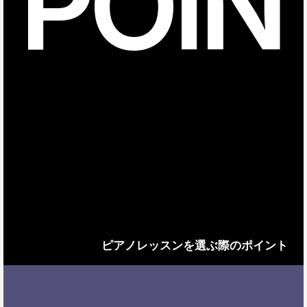
POIN
ピアノレッスンを選ぶ際のポイント