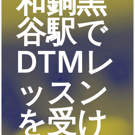
和銅黒
谷駅で
DTMレ
ッスン
を受け