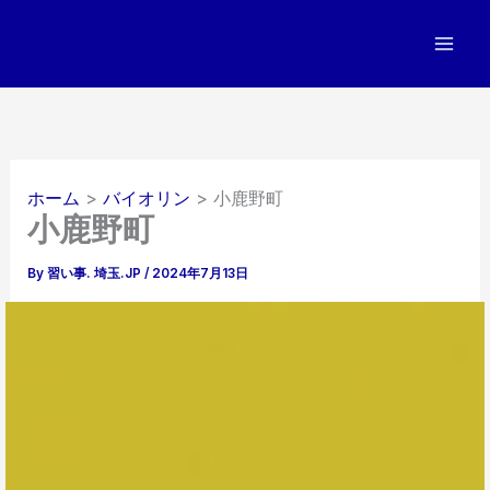
内
容
を
ス
キ
ッ
プ
ホーム
バイオリン
小鹿野町
小鹿野町
By
習い事. 埼玉.JP
/
2024年7月13日