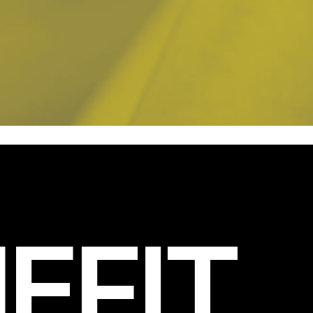
EFIT
.