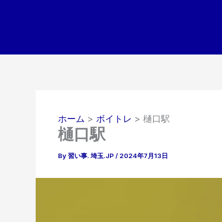
内
容
を
ス
キ
ッ
プ
ホーム
ボイトレ
樋口駅
樋口駅
By
習い事. 埼玉.JP
/
2024年7月13日