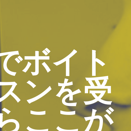
でボイト
スンを受
らここが