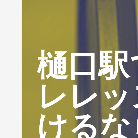
樋口駅
レレッ
けるな