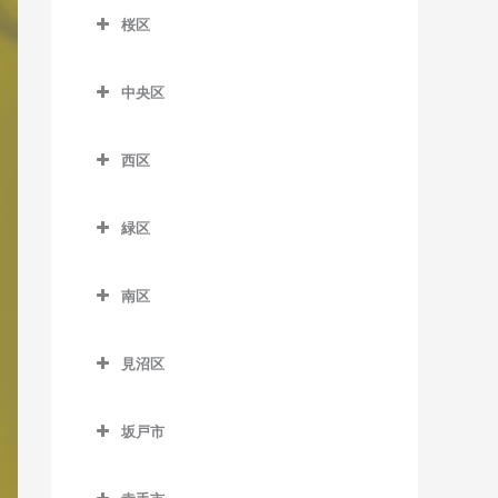
大宮公園駅のボイトレ教室
室
桜区
加茂宮駅のボイトレ教室
北大宮駅のボイトレ教室
桜区のボイトレ教室
南越谷駅のボイトレ教室
今羽駅のボイトレ教室
中央区
鉄道博物館駅のボイトレ教
西浦和駅のボイトレ教室
土呂駅のボイトレ教室
中央区のボイトレ教室
室
西区
日進駅のボイトレ教室
北与野駅のボイトレ教室
西区のボイトレ教室
東宮原駅のボイトレ教室
さいたま新都心駅のボイト
緑区
指扇駅のボイトレ教室
レ教室
宮原駅のボイトレ教室
緑区のボイトレ教室
西大宮駅のボイトレ教室
南与野駅のボイトレ教室
南区
吉野原駅のボイトレ教室
浦和美園駅のボイトレ教室
南区のボイトレ教室
与野本町駅のボイトレ教室
東浦和駅のボイトレ教室
見沼区
中浦和駅のボイトレ教室
見沼区のボイトレ教室
南浦和駅のボイトレ教室
坂戸市
大和田駅のボイトレ教室
武蔵浦和駅のボイトレ教室
坂戸市のボイトレ教室
七里駅のボイトレ教室