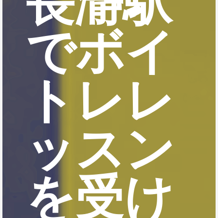
長瀞駅
でボイ
トレレ
ッスン
を受け