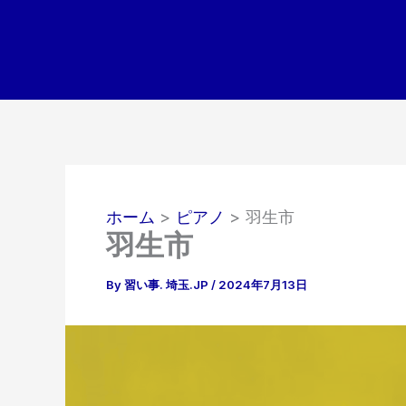
内
容
を
ス
キ
ッ
プ
ホーム
ピアノ
羽生市
羽生市
By
習い事. 埼玉.JP
/
2024年7月13日