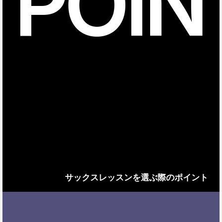
POIN
サックスレッスンを選ぶ際のポイント