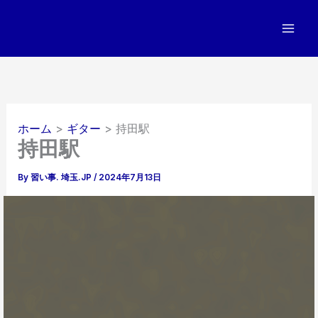
内
容
を
ス
キ
ッ
プ
ホーム
ギター
持田駅
持田駅
By
習い事. 埼玉.JP
/
2024年7月13日