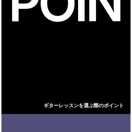
POIN
ギターレッスンを選ぶ際のポイント