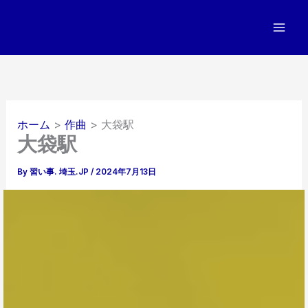
内
容
を
ス
キ
ッ
プ
ホーム
作曲
大袋駅
大袋駅
By
習い事. 埼玉.JP
/
2024年7月13日