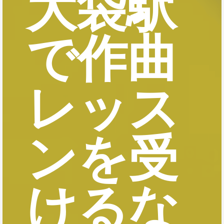
大袋駅
で作曲
レッス
ンを受
けるな